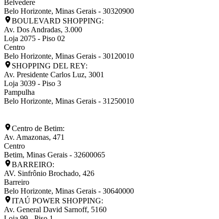
Belvedere
Belo Horizonte
,
Minas Gerais
-
30320900
BOULEVARD SHOPPING:
Av. Dos Andradas, 3.000
Loja 2075 - Piso 02
Centro
Belo Horizonte
,
Minas Gerais
-
30120010
SHOPPING DEL REY:
Av. Presidente Carlos Luz, 3001
Loja 3039 - Piso 3
Pampulha
Belo Horizonte
,
Minas Gerais
-
31250010
Centro de Betim:
Av. Amazonas, 471
Centro
Betim
,
Minas Gerais
-
32600065
BARREIRO:
AV. Sinfrônio Brochado, 426
Barreiro
Belo Horizonte
,
Minas Gerais
-
30640000
ITAÚ POWER SHOPPING:
Av. General David Sarnoff, 5160
Loja 99 - Piso 1