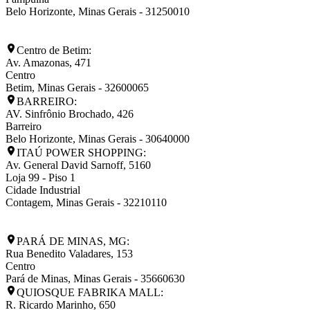
Belo Horizonte
,
Minas Gerais
-
31250010
Centro de Betim:
Av. Amazonas, 471
Centro
Betim
,
Minas Gerais
-
32600065
BARREIRO:
AV. Sinfrônio Brochado, 426
Barreiro
Belo Horizonte
,
Minas Gerais
-
30640000
ITAÚ POWER SHOPPING:
Av. General David Sarnoff, 5160
Loja 99 - Piso 1
Cidade Industrial
Contagem
,
Minas Gerais
-
32210110
PARÁ DE MINAS, MG:
Rua Benedito Valadares, 153
Centro
Pará de Minas
,
Minas Gerais
-
35660630
QUIOSQUE FABRIKA MALL:
R. Ricardo Marinho, 650