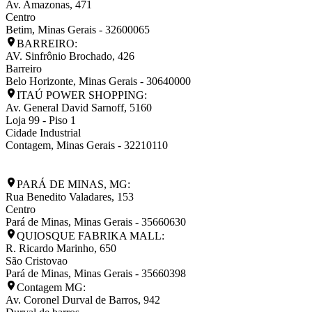
Av. Amazonas, 471
Centro
Betim
,
Minas Gerais
-
32600065
BARREIRO:
AV. Sinfrônio Brochado, 426
Barreiro
Belo Horizonte
,
Minas Gerais
-
30640000
ITAÚ POWER SHOPPING:
Av. General David Sarnoff, 5160
Loja 99 - Piso 1
Cidade Industrial
Contagem
,
Minas Gerais
-
32210110
PARÁ DE MINAS, MG:
Rua Benedito Valadares, 153
Centro
Pará de Minas
,
Minas Gerais
-
35660630
QUIOSQUE FABRIKA MALL:
R. Ricardo Marinho, 650
São Cristovao
Pará de Minas
,
Minas Gerais
-
35660398
Contagem MG:
Av. Coronel Durval de Barros, 942