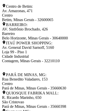
Centro de Betim:
Av. Amazonas, 471
Centro
Betim
,
Minas Gerais
-
32600065
BARREIRO:
AV. Sinfrônio Brochado, 426
Barreiro
Belo Horizonte
,
Minas Gerais
-
30640000
ITAÚ POWER SHOPPING:
Av. General David Sarnoff, 5160
Loja 99 - Piso 1
Cidade Industrial
Contagem
,
Minas Gerais
-
32210110
PARÁ DE MINAS, MG:
Rua Benedito Valadares, 153
Centro
Pará de Minas
,
Minas Gerais
-
35660630
QUIOSQUE FABRIKA MALL:
R. Ricardo Marinho, 650
São Cristovao
Pará de Minas
,
Minas Gerais
-
35660398