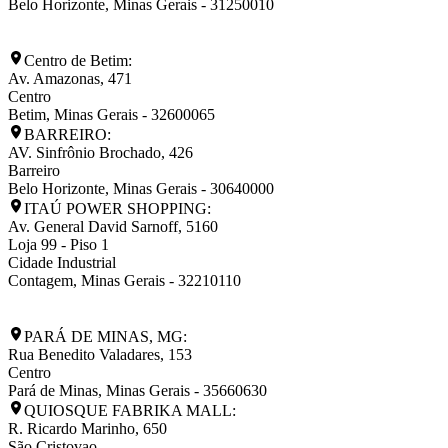
Belo Horizonte
,
Minas Gerais
-
31250010
Centro de Betim:
Av. Amazonas, 471
Centro
Betim
,
Minas Gerais
-
32600065
BARREIRO:
AV. Sinfrônio Brochado, 426
Barreiro
Belo Horizonte
,
Minas Gerais
-
30640000
ITAÚ POWER SHOPPING:
Av. General David Sarnoff, 5160
Loja 99 - Piso 1
Cidade Industrial
Contagem
,
Minas Gerais
-
32210110
PARÁ DE MINAS, MG:
Rua Benedito Valadares, 153
Centro
Pará de Minas
,
Minas Gerais
-
35660630
QUIOSQUE FABRIKA MALL:
R. Ricardo Marinho, 650
São Cristovao