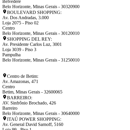
Belvedere
Belo Horizonte
,
Minas Gerais
-
30320900
BOULEVARD SHOPPING:
Av. Dos Andradas, 3.000
Loja 2075 - Piso 02
Centro
Belo Horizonte
,
Minas Gerais
-
30120010
SHOPPING DEL REY:
Av. Presidente Carlos Luz, 3001
Loja 3039 - Piso 3
Pampulha
Belo Horizonte
,
Minas Gerais
-
31250010
Centro de Betim:
Av. Amazonas, 471
Centro
Betim
,
Minas Gerais
-
32600065
BARREIRO:
AV. Sinfrônio Brochado, 426
Barreiro
Belo Horizonte
,
Minas Gerais
-
30640000
ITAÚ POWER SHOPPING:
Av. General David Sarnoff, 5160
Loja 99 - Piso 1