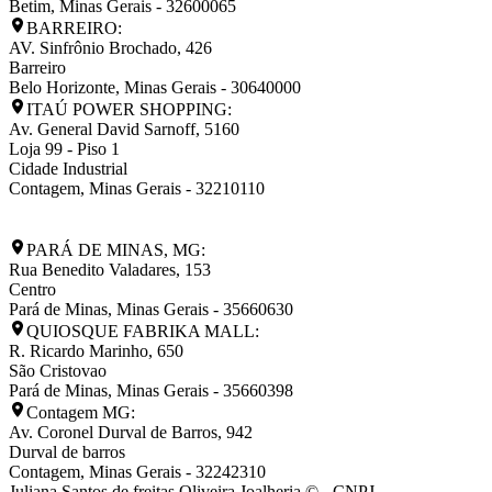
Betim
,
Minas Gerais
-
32600065
BARREIRO:
AV. Sinfrônio Brochado, 426
Barreiro
Belo Horizonte
,
Minas Gerais
-
30640000
ITAÚ POWER SHOPPING:
Av. General David Sarnoff, 5160
Loja 99 - Piso 1
Cidade Industrial
Contagem
,
Minas Gerais
-
32210110
PARÁ DE MINAS, MG:
Rua Benedito Valadares, 153
Centro
Pará de Minas
,
Minas Gerais
-
35660630
QUIOSQUE FABRIKA MALL:
R. Ricardo Marinho, 650
São Cristovao
Pará de Minas
,
Minas Gerais
-
35660398
Contagem MG:
Av. Coronel Durval de Barros, 942
Durval de barros
Contagem
,
Minas Gerais
-
32242310
Juliana Santos de freitas Oliveira Joalheria © - CNPJ