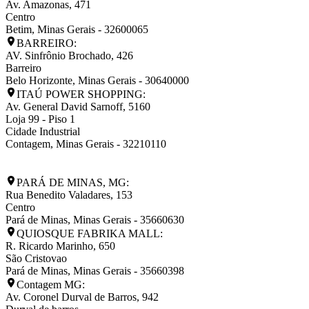
Av. Amazonas, 471
Centro
Betim
,
Minas Gerais
-
32600065
BARREIRO:
AV. Sinfrônio Brochado, 426
Barreiro
Belo Horizonte
,
Minas Gerais
-
30640000
ITAÚ POWER SHOPPING:
Av. General David Sarnoff, 5160
Loja 99 - Piso 1
Cidade Industrial
Contagem
,
Minas Gerais
-
32210110
PARÁ DE MINAS, MG:
Rua Benedito Valadares, 153
Centro
Pará de Minas
,
Minas Gerais
-
35660630
QUIOSQUE FABRIKA MALL:
R. Ricardo Marinho, 650
São Cristovao
Pará de Minas
,
Minas Gerais
-
35660398
Contagem MG:
Av. Coronel Durval de Barros, 942