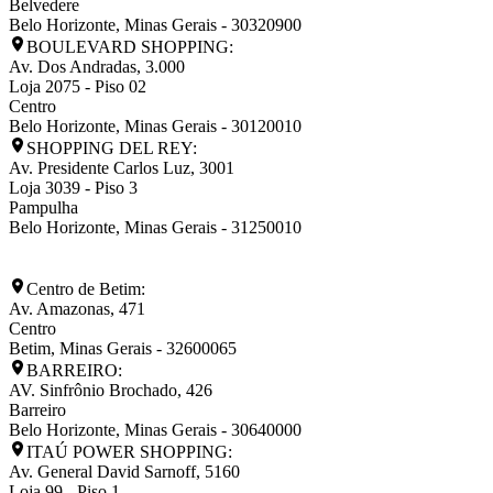
Belvedere
Belo Horizonte
,
Minas Gerais
-
30320900
BOULEVARD SHOPPING:
Av. Dos Andradas, 3.000
Loja 2075 - Piso 02
Centro
Belo Horizonte
,
Minas Gerais
-
30120010
SHOPPING DEL REY:
Av. Presidente Carlos Luz, 3001
Loja 3039 - Piso 3
Pampulha
Belo Horizonte
,
Minas Gerais
-
31250010
Centro de Betim:
Av. Amazonas, 471
Centro
Betim
,
Minas Gerais
-
32600065
BARREIRO:
AV. Sinfrônio Brochado, 426
Barreiro
Belo Horizonte
,
Minas Gerais
-
30640000
ITAÚ POWER SHOPPING:
Av. General David Sarnoff, 5160
Loja 99 - Piso 1