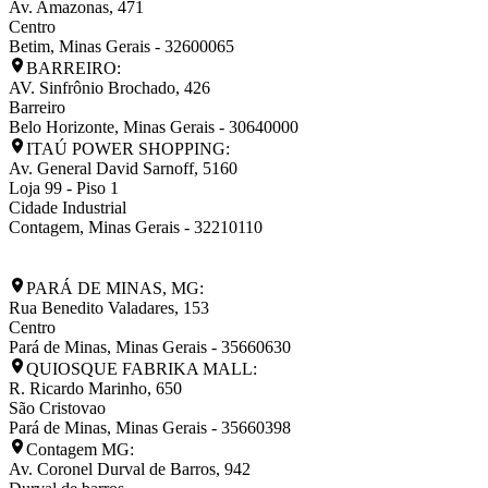
Av. Amazonas, 471
Centro
Betim
,
Minas Gerais
-
32600065
BARREIRO:
AV. Sinfrônio Brochado, 426
Barreiro
Belo Horizonte
,
Minas Gerais
-
30640000
ITAÚ POWER SHOPPING:
Av. General David Sarnoff, 5160
Loja 99 - Piso 1
Cidade Industrial
Contagem
,
Minas Gerais
-
32210110
PARÁ DE MINAS, MG:
Rua Benedito Valadares, 153
Centro
Pará de Minas
,
Minas Gerais
-
35660630
QUIOSQUE FABRIKA MALL:
R. Ricardo Marinho, 650
São Cristovao
Pará de Minas
,
Minas Gerais
-
35660398
Contagem MG:
Av. Coronel Durval de Barros, 942