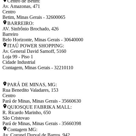
Centro de Betim:
Av. Amazonas, 471
Centro
Betim
,
Minas Gerais
-
32600065
BARREIRO:
AV. Sinfrônio Brochado, 426
Barreiro
Belo Horizonte
,
Minas Gerais
-
30640000
ITAÚ POWER SHOPPING:
Av. General David Sarnoff, 5160
Loja 99 - Piso 1
Cidade Industrial
Contagem
,
Minas Gerais
-
32210110
PARÁ DE MINAS, MG:
Rua Benedito Valadares, 153
Centro
Pará de Minas
,
Minas Gerais
-
35660630
QUIOSQUE FABRIKA MALL:
R. Ricardo Marinho, 650
São Cristovao
Pará de Minas
,
Minas Gerais
-
35660398
Contagem MG:
Av. Coronel Durval de Barros, 942