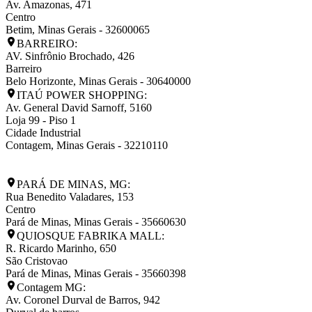
Av. Amazonas, 471
Centro
Betim
,
Minas Gerais
-
32600065
BARREIRO:
AV. Sinfrônio Brochado, 426
Barreiro
Belo Horizonte
,
Minas Gerais
-
30640000
ITAÚ POWER SHOPPING:
Av. General David Sarnoff, 5160
Loja 99 - Piso 1
Cidade Industrial
Contagem
,
Minas Gerais
-
32210110
PARÁ DE MINAS, MG:
Rua Benedito Valadares, 153
Centro
Pará de Minas
,
Minas Gerais
-
35660630
QUIOSQUE FABRIKA MALL:
R. Ricardo Marinho, 650
São Cristovao
Pará de Minas
,
Minas Gerais
-
35660398
Contagem MG:
Av. Coronel Durval de Barros, 942