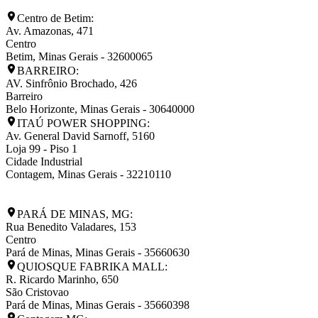
Centro de Betim:
Av. Amazonas, 471
Centro
Betim
,
Minas Gerais
-
32600065
BARREIRO:
AV. Sinfrônio Brochado, 426
Barreiro
Belo Horizonte
,
Minas Gerais
-
30640000
ITAÚ POWER SHOPPING:
Av. General David Sarnoff, 5160
Loja 99 - Piso 1
Cidade Industrial
Contagem
,
Minas Gerais
-
32210110
PARÁ DE MINAS, MG:
Rua Benedito Valadares, 153
Centro
Pará de Minas
,
Minas Gerais
-
35660630
QUIOSQUE FABRIKA MALL:
R. Ricardo Marinho, 650
São Cristovao
Pará de Minas
,
Minas Gerais
-
35660398