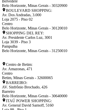
Belvedere
Belo Horizonte
,
Minas Gerais
-
30320900
BOULEVARD SHOPPING:
Av. Dos Andradas, 3.000
Loja 2075 - Piso 02
Centro
Belo Horizonte
,
Minas Gerais
-
30120010
SHOPPING DEL REY:
Av. Presidente Carlos Luz, 3001
Loja 3039 - Piso 3
Pampulha
Belo Horizonte
,
Minas Gerais
-
31250010
Centro de Betim:
Av. Amazonas, 471
Centro
Betim
,
Minas Gerais
-
32600065
BARREIRO:
AV. Sinfrônio Brochado, 426
Barreiro
Belo Horizonte
,
Minas Gerais
-
30640000
ITAÚ POWER SHOPPING:
Av. General David Sarnoff, 5160
Loja 99 - Piso 1