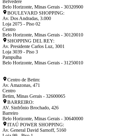
Belvedere
Belo Horizonte
,
Minas Gerais
-
30320900
BOULEVARD SHOPPING:
Av. Dos Andradas, 3.000
Loja 2075 - Piso 02
Centro
Belo Horizonte
,
Minas Gerais
-
30120010
SHOPPING DEL REY:
Av. Presidente Carlos Luz, 3001
Loja 3039 - Piso 3
Pampulha
Belo Horizonte
,
Minas Gerais
-
31250010
Centro de Betim:
Av. Amazonas, 471
Centro
Betim
,
Minas Gerais
-
32600065
BARREIRO:
AV. Sinfrônio Brochado, 426
Barreiro
Belo Horizonte
,
Minas Gerais
-
30640000
ITAÚ POWER SHOPPING:
Av. General David Sarnoff, 5160
Loja 99 - Piso 1