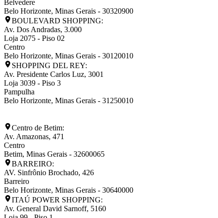
Belvedere
Belo Horizonte
,
Minas Gerais
-
30320900
BOULEVARD SHOPPING:
Av. Dos Andradas, 3.000
Loja 2075 - Piso 02
Centro
Belo Horizonte
,
Minas Gerais
-
30120010
SHOPPING DEL REY:
Av. Presidente Carlos Luz, 3001
Loja 3039 - Piso 3
Pampulha
Belo Horizonte
,
Minas Gerais
-
31250010
Centro de Betim:
Av. Amazonas, 471
Centro
Betim
,
Minas Gerais
-
32600065
BARREIRO:
AV. Sinfrônio Brochado, 426
Barreiro
Belo Horizonte
,
Minas Gerais
-
30640000
ITAÚ POWER SHOPPING:
Av. General David Sarnoff, 5160
Loja 99 - Piso 1