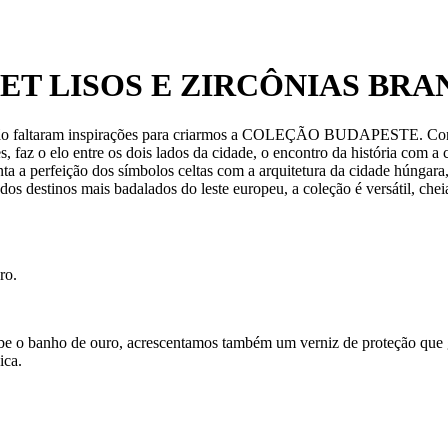
T LISOS E ZIRCÔNIAS BR
ão faltaram inspirações para criarmos a COLEÇÃO BUDAPESTE. Constru
, faz o elo entre os dois lados da cidade, o encontro da história com 
ta a perfeição dos símbolos celtas com a arquitetura da cidade húngara, 
os destinos mais badalados do leste europeu, a coleção é versátil, che
ro.
ecebe o banho de ouro, acrescentamos também um verniz de proteção que
ica.