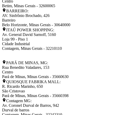
Centro
Betim
,
Minas Gerais
-
32600065
BARREIRO:
AV. Sinfrônio Brochado, 426
Barreiro
Belo Horizonte
,
Minas Gerais
-
30640000
ITAÚ POWER SHOPPING:
Av. General David Sarnoff, 5160
Loja 99 - Piso 1
Cidade Industrial
Contagem
,
Minas Gerais
-
32210110
PARÁ DE MINAS, MG:
Rua Benedito Valadares, 153
Centro
Pará de Minas
,
Minas Gerais
-
35660630
QUIOSQUE FABRIKA MALL:
R. Ricardo Marinho, 650
São Cristovao
Pará de Minas
,
Minas Gerais
-
35660398
Contagem MG:
Av. Coronel Durval de Barros, 942
Durval de barros
Contagem
,
Minas Gerais
-
32242310