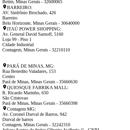
Betim
,
Minas Gerais
-
32600065
BARREIRO:
AV. Sinfrônio Brochado, 426
Barreiro
Belo Horizonte
,
Minas Gerais
-
30640000
ITAÚ POWER SHOPPING:
Av. General David Sarnoff, 5160
Loja 99 - Piso 1
Cidade Industrial
Contagem
,
Minas Gerais
-
32210110
PARÁ DE MINAS, MG:
Rua Benedito Valadares, 153
Centro
Pará de Minas
,
Minas Gerais
-
35660630
QUIOSQUE FABRIKA MALL:
R. Ricardo Marinho, 650
São Cristovao
Pará de Minas
,
Minas Gerais
-
35660398
Contagem MG:
Av. Coronel Durval de Barros, 942
Durval de barros
Contagem
,
Minas Gerais
-
32242310
Juliana Santos de freitas Oliveira Joalheria © - CNPJ