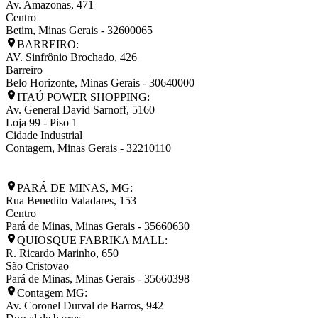
Av. Amazonas, 471
Centro
Betim
,
Minas Gerais
-
32600065
BARREIRO:
AV. Sinfrônio Brochado, 426
Barreiro
Belo Horizonte
,
Minas Gerais
-
30640000
ITAÚ POWER SHOPPING:
Av. General David Sarnoff, 5160
Loja 99 - Piso 1
Cidade Industrial
Contagem
,
Minas Gerais
-
32210110
PARÁ DE MINAS, MG:
Rua Benedito Valadares, 153
Centro
Pará de Minas
,
Minas Gerais
-
35660630
QUIOSQUE FABRIKA MALL:
R. Ricardo Marinho, 650
São Cristovao
Pará de Minas
,
Minas Gerais
-
35660398
Contagem MG:
Av. Coronel Durval de Barros, 942