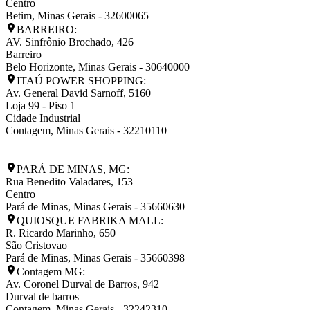
Centro
Betim
,
Minas Gerais
-
32600065
BARREIRO:
AV. Sinfrônio Brochado, 426
Barreiro
Belo Horizonte
,
Minas Gerais
-
30640000
ITAÚ POWER SHOPPING:
Av. General David Sarnoff, 5160
Loja 99 - Piso 1
Cidade Industrial
Contagem
,
Minas Gerais
-
32210110
PARÁ DE MINAS, MG:
Rua Benedito Valadares, 153
Centro
Pará de Minas
,
Minas Gerais
-
35660630
QUIOSQUE FABRIKA MALL:
R. Ricardo Marinho, 650
São Cristovao
Pará de Minas
,
Minas Gerais
-
35660398
Contagem MG:
Av. Coronel Durval de Barros, 942
Durval de barros
Contagem
,
Minas Gerais
-
32242310