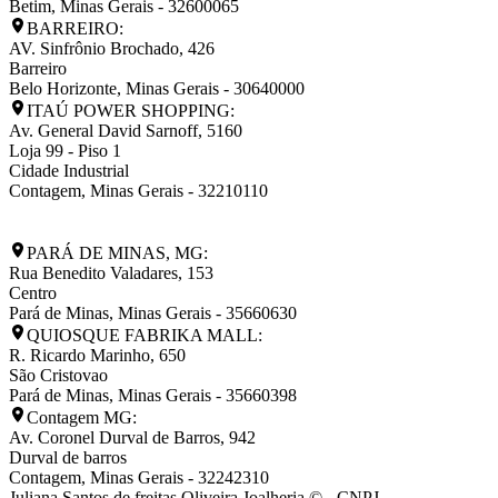
Betim
,
Minas Gerais
-
32600065
BARREIRO:
AV. Sinfrônio Brochado, 426
Barreiro
Belo Horizonte
,
Minas Gerais
-
30640000
ITAÚ POWER SHOPPING:
Av. General David Sarnoff, 5160
Loja 99 - Piso 1
Cidade Industrial
Contagem
,
Minas Gerais
-
32210110
PARÁ DE MINAS, MG:
Rua Benedito Valadares, 153
Centro
Pará de Minas
,
Minas Gerais
-
35660630
QUIOSQUE FABRIKA MALL:
R. Ricardo Marinho, 650
São Cristovao
Pará de Minas
,
Minas Gerais
-
35660398
Contagem MG:
Av. Coronel Durval de Barros, 942
Durval de barros
Contagem
,
Minas Gerais
-
32242310
Juliana Santos de freitas Oliveira Joalheria © - CNPJ