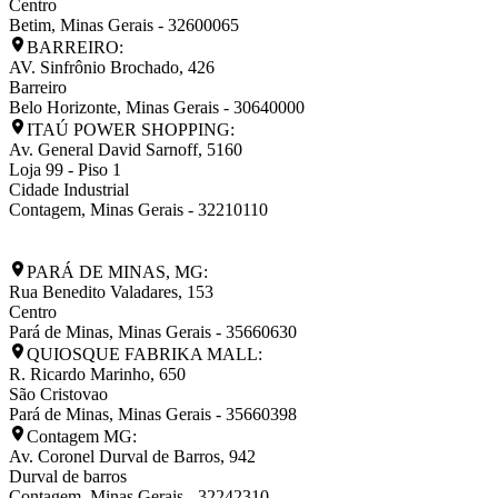
Centro
Betim
,
Minas Gerais
-
32600065
BARREIRO:
AV. Sinfrônio Brochado, 426
Barreiro
Belo Horizonte
,
Minas Gerais
-
30640000
ITAÚ POWER SHOPPING:
Av. General David Sarnoff, 5160
Loja 99 - Piso 1
Cidade Industrial
Contagem
,
Minas Gerais
-
32210110
PARÁ DE MINAS, MG:
Rua Benedito Valadares, 153
Centro
Pará de Minas
,
Minas Gerais
-
35660630
QUIOSQUE FABRIKA MALL:
R. Ricardo Marinho, 650
São Cristovao
Pará de Minas
,
Minas Gerais
-
35660398
Contagem MG:
Av. Coronel Durval de Barros, 942
Durval de barros
Contagem
,
Minas Gerais
-
32242310