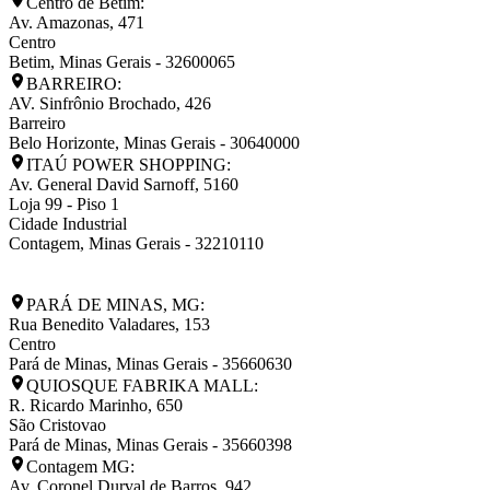
Centro de Betim:
Av. Amazonas, 471
Centro
Betim
,
Minas Gerais
-
32600065
BARREIRO:
AV. Sinfrônio Brochado, 426
Barreiro
Belo Horizonte
,
Minas Gerais
-
30640000
ITAÚ POWER SHOPPING:
Av. General David Sarnoff, 5160
Loja 99 - Piso 1
Cidade Industrial
Contagem
,
Minas Gerais
-
32210110
PARÁ DE MINAS, MG:
Rua Benedito Valadares, 153
Centro
Pará de Minas
,
Minas Gerais
-
35660630
QUIOSQUE FABRIKA MALL:
R. Ricardo Marinho, 650
São Cristovao
Pará de Minas
,
Minas Gerais
-
35660398
Contagem MG:
Av. Coronel Durval de Barros, 942