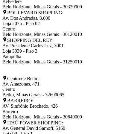
Belvedere
Belo Horizonte
,
Minas Gerais
-
30320900
BOULEVARD SHOPPING:
Av. Dos Andradas, 3.000
Loja 2075 - Piso 02
Centro
Belo Horizonte
,
Minas Gerais
-
30120010
SHOPPING DEL REY:
Av. Presidente Carlos Luz, 3001
Loja 3039 - Piso 3
Pampulha
Belo Horizonte
,
Minas Gerais
-
31250010
Centro de Betim:
Av. Amazonas, 471
Centro
Betim
,
Minas Gerais
-
32600065
BARREIRO:
AV. Sinfrônio Brochado, 426
Barreiro
Belo Horizonte
,
Minas Gerais
-
30640000
ITAÚ POWER SHOPPING:
Av. General David Sarnoff, 5160
Loja 99 - Piso 1