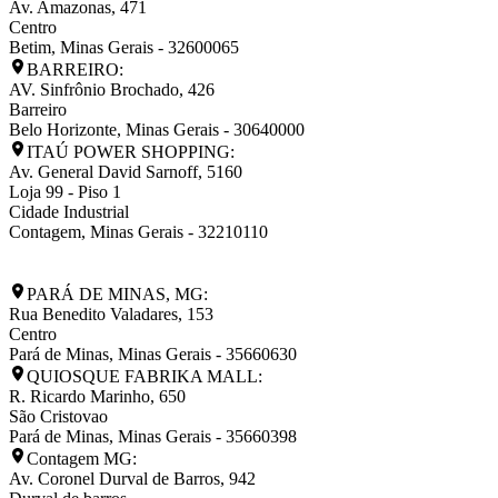
Av. Amazonas, 471
Centro
Betim
,
Minas Gerais
-
32600065
BARREIRO:
AV. Sinfrônio Brochado, 426
Barreiro
Belo Horizonte
,
Minas Gerais
-
30640000
ITAÚ POWER SHOPPING:
Av. General David Sarnoff, 5160
Loja 99 - Piso 1
Cidade Industrial
Contagem
,
Minas Gerais
-
32210110
PARÁ DE MINAS, MG:
Rua Benedito Valadares, 153
Centro
Pará de Minas
,
Minas Gerais
-
35660630
QUIOSQUE FABRIKA MALL:
R. Ricardo Marinho, 650
São Cristovao
Pará de Minas
,
Minas Gerais
-
35660398
Contagem MG:
Av. Coronel Durval de Barros, 942