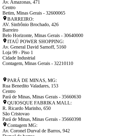
Av. Amazonas, 471
Centro
Betim
,
Minas Gerais
-
32600065
BARREIRO:
AV. Sinfrônio Brochado, 426
Barreiro
Belo Horizonte
,
Minas Gerais
-
30640000
ITAÚ POWER SHOPPING:
Av. General David Sarnoff, 5160
Loja 99 - Piso 1
Cidade Industrial
Contagem
,
Minas Gerais
-
32210110
PARÁ DE MINAS, MG:
Rua Benedito Valadares, 153
Centro
Pará de Minas
,
Minas Gerais
-
35660630
QUIOSQUE FABRIKA MALL:
R. Ricardo Marinho, 650
São Cristovao
Pará de Minas
,
Minas Gerais
-
35660398
Contagem MG:
Av. Coronel Durval de Barros, 942