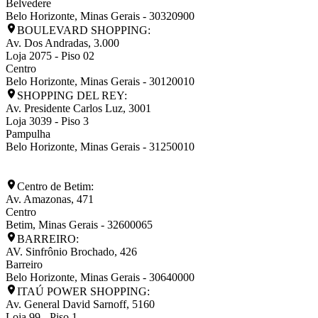
Belvedere
Belo Horizonte
,
Minas Gerais
-
30320900
BOULEVARD SHOPPING:
Av. Dos Andradas, 3.000
Loja 2075 - Piso 02
Centro
Belo Horizonte
,
Minas Gerais
-
30120010
SHOPPING DEL REY:
Av. Presidente Carlos Luz, 3001
Loja 3039 - Piso 3
Pampulha
Belo Horizonte
,
Minas Gerais
-
31250010
Centro de Betim:
Av. Amazonas, 471
Centro
Betim
,
Minas Gerais
-
32600065
BARREIRO:
AV. Sinfrônio Brochado, 426
Barreiro
Belo Horizonte
,
Minas Gerais
-
30640000
ITAÚ POWER SHOPPING:
Av. General David Sarnoff, 5160
Loja 99 - Piso 1