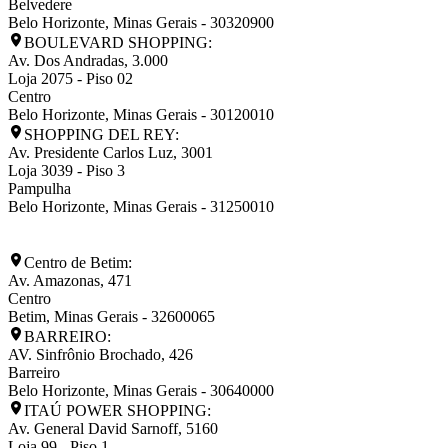
Belvedere
Belo Horizonte
,
Minas Gerais
-
30320900
BOULEVARD SHOPPING:
Av. Dos Andradas, 3.000
Loja 2075 - Piso 02
Centro
Belo Horizonte
,
Minas Gerais
-
30120010
SHOPPING DEL REY:
Av. Presidente Carlos Luz, 3001
Loja 3039 - Piso 3
Pampulha
Belo Horizonte
,
Minas Gerais
-
31250010
Centro de Betim:
Av. Amazonas, 471
Centro
Betim
,
Minas Gerais
-
32600065
BARREIRO:
AV. Sinfrônio Brochado, 426
Barreiro
Belo Horizonte
,
Minas Gerais
-
30640000
ITAÚ POWER SHOPPING:
Av. General David Sarnoff, 5160
Loja 99 - Piso 1