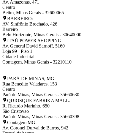
Av. Amazonas, 471
Centro
Betim
,
Minas Gerais
-
32600065
BARREIRO:
AV. Sinfrônio Brochado, 426
Barreiro
Belo Horizonte
,
Minas Gerais
-
30640000
ITAÚ POWER SHOPPING:
Av. General David Sarnoff, 5160
Loja 99 - Piso 1
Cidade Industrial
Contagem
,
Minas Gerais
-
32210110
PARÁ DE MINAS, MG:
Rua Benedito Valadares, 153
Centro
Pará de Minas
,
Minas Gerais
-
35660630
QUIOSQUE FABRIKA MALL:
R. Ricardo Marinho, 650
São Cristovao
Pará de Minas
,
Minas Gerais
-
35660398
Contagem MG:
Av. Coronel Durval de Barros, 942