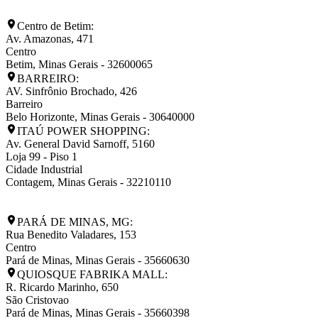
Centro de Betim:
Av. Amazonas, 471
Centro
Betim
,
Minas Gerais
-
32600065
BARREIRO:
AV. Sinfrônio Brochado, 426
Barreiro
Belo Horizonte
,
Minas Gerais
-
30640000
ITAÚ POWER SHOPPING:
Av. General David Sarnoff, 5160
Loja 99 - Piso 1
Cidade Industrial
Contagem
,
Minas Gerais
-
32210110
PARÁ DE MINAS, MG:
Rua Benedito Valadares, 153
Centro
Pará de Minas
,
Minas Gerais
-
35660630
QUIOSQUE FABRIKA MALL:
R. Ricardo Marinho, 650
São Cristovao
Pará de Minas
,
Minas Gerais
-
35660398