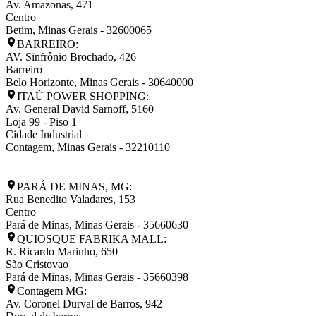
Av. Amazonas, 471
Centro
Betim
,
Minas Gerais
-
32600065
BARREIRO:
AV. Sinfrônio Brochado, 426
Barreiro
Belo Horizonte
,
Minas Gerais
-
30640000
ITAÚ POWER SHOPPING:
Av. General David Sarnoff, 5160
Loja 99 - Piso 1
Cidade Industrial
Contagem
,
Minas Gerais
-
32210110
PARÁ DE MINAS, MG:
Rua Benedito Valadares, 153
Centro
Pará de Minas
,
Minas Gerais
-
35660630
QUIOSQUE FABRIKA MALL:
R. Ricardo Marinho, 650
São Cristovao
Pará de Minas
,
Minas Gerais
-
35660398
Contagem MG:
Av. Coronel Durval de Barros, 942