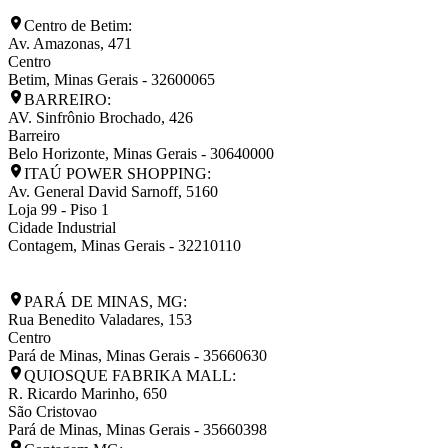
Centro de Betim:
Av. Amazonas, 471
Centro
Betim
,
Minas Gerais
-
32600065
BARREIRO:
AV. Sinfrônio Brochado, 426
Barreiro
Belo Horizonte
,
Minas Gerais
-
30640000
ITAÚ POWER SHOPPING:
Av. General David Sarnoff, 5160
Loja 99 - Piso 1
Cidade Industrial
Contagem
,
Minas Gerais
-
32210110
PARÁ DE MINAS, MG:
Rua Benedito Valadares, 153
Centro
Pará de Minas
,
Minas Gerais
-
35660630
QUIOSQUE FABRIKA MALL:
R. Ricardo Marinho, 650
São Cristovao
Pará de Minas
,
Minas Gerais
-
35660398