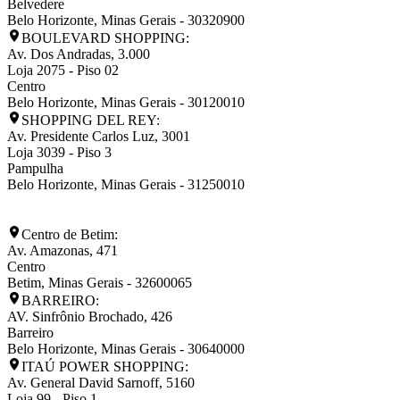
Belvedere
Belo Horizonte
,
Minas Gerais
-
30320900
BOULEVARD SHOPPING:
Av. Dos Andradas, 3.000
Loja 2075 - Piso 02
Centro
Belo Horizonte
,
Minas Gerais
-
30120010
SHOPPING DEL REY:
Av. Presidente Carlos Luz, 3001
Loja 3039 - Piso 3
Pampulha
Belo Horizonte
,
Minas Gerais
-
31250010
Centro de Betim:
Av. Amazonas, 471
Centro
Betim
,
Minas Gerais
-
32600065
BARREIRO:
AV. Sinfrônio Brochado, 426
Barreiro
Belo Horizonte
,
Minas Gerais
-
30640000
ITAÚ POWER SHOPPING:
Av. General David Sarnoff, 5160
Loja 99 - Piso 1