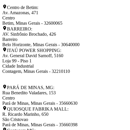
Centro de Betim:
Av. Amazonas, 471
Centro
Betim
,
Minas Gerais
-
32600065
BARREIRO:
AV. Sinfrônio Brochado, 426
Barreiro
Belo Horizonte
,
Minas Gerais
-
30640000
ITAÚ POWER SHOPPING:
Av. General David Sarnoff, 5160
Loja 99 - Piso 1
Cidade Industrial
Contagem
,
Minas Gerais
-
32210110
PARÁ DE MINAS, MG:
Rua Benedito Valadares, 153
Centro
Pará de Minas
,
Minas Gerais
-
35660630
QUIOSQUE FABRIKA MALL:
R. Ricardo Marinho, 650
São Cristovao
Pará de Minas
,
Minas Gerais
-
35660398