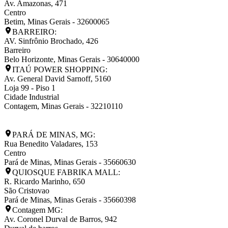
Av. Amazonas, 471
Centro
Betim
,
Minas Gerais
-
32600065
BARREIRO:
AV. Sinfrônio Brochado, 426
Barreiro
Belo Horizonte
,
Minas Gerais
-
30640000
ITAÚ POWER SHOPPING:
Av. General David Sarnoff, 5160
Loja 99 - Piso 1
Cidade Industrial
Contagem
,
Minas Gerais
-
32210110
PARÁ DE MINAS, MG:
Rua Benedito Valadares, 153
Centro
Pará de Minas
,
Minas Gerais
-
35660630
QUIOSQUE FABRIKA MALL:
R. Ricardo Marinho, 650
São Cristovao
Pará de Minas
,
Minas Gerais
-
35660398
Contagem MG:
Av. Coronel Durval de Barros, 942