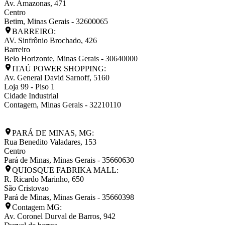
Av. Amazonas, 471
Centro
Betim
,
Minas Gerais
-
32600065
BARREIRO:
AV. Sinfrônio Brochado, 426
Barreiro
Belo Horizonte
,
Minas Gerais
-
30640000
ITAÚ POWER SHOPPING:
Av. General David Sarnoff, 5160
Loja 99 - Piso 1
Cidade Industrial
Contagem
,
Minas Gerais
-
32210110
PARÁ DE MINAS, MG:
Rua Benedito Valadares, 153
Centro
Pará de Minas
,
Minas Gerais
-
35660630
QUIOSQUE FABRIKA MALL:
R. Ricardo Marinho, 650
São Cristovao
Pará de Minas
,
Minas Gerais
-
35660398
Contagem MG:
Av. Coronel Durval de Barros, 942