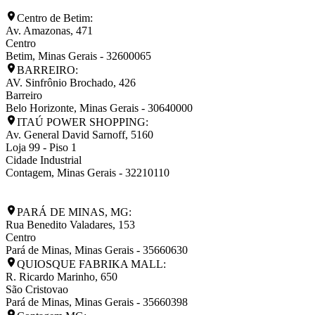
Centro de Betim:
Av. Amazonas, 471
Centro
Betim
,
Minas Gerais
-
32600065
BARREIRO:
AV. Sinfrônio Brochado, 426
Barreiro
Belo Horizonte
,
Minas Gerais
-
30640000
ITAÚ POWER SHOPPING:
Av. General David Sarnoff, 5160
Loja 99 - Piso 1
Cidade Industrial
Contagem
,
Minas Gerais
-
32210110
PARÁ DE MINAS, MG:
Rua Benedito Valadares, 153
Centro
Pará de Minas
,
Minas Gerais
-
35660630
QUIOSQUE FABRIKA MALL:
R. Ricardo Marinho, 650
São Cristovao
Pará de Minas
,
Minas Gerais
-
35660398