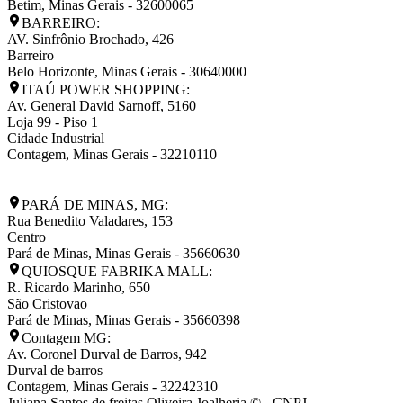
Betim
,
Minas Gerais
-
32600065
BARREIRO:
AV. Sinfrônio Brochado, 426
Barreiro
Belo Horizonte
,
Minas Gerais
-
30640000
ITAÚ POWER SHOPPING:
Av. General David Sarnoff, 5160
Loja 99 - Piso 1
Cidade Industrial
Contagem
,
Minas Gerais
-
32210110
PARÁ DE MINAS, MG:
Rua Benedito Valadares, 153
Centro
Pará de Minas
,
Minas Gerais
-
35660630
QUIOSQUE FABRIKA MALL:
R. Ricardo Marinho, 650
São Cristovao
Pará de Minas
,
Minas Gerais
-
35660398
Contagem MG:
Av. Coronel Durval de Barros, 942
Durval de barros
Contagem
,
Minas Gerais
-
32242310
Juliana Santos de freitas Oliveira Joalheria © - CNPJ