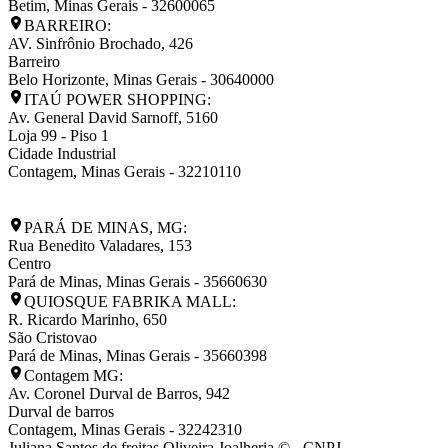
Betim
,
Minas Gerais
-
32600065
BARREIRO:
AV. Sinfrônio Brochado, 426
Barreiro
Belo Horizonte
,
Minas Gerais
-
30640000
ITAÚ POWER SHOPPING:
Av. General David Sarnoff, 5160
Loja 99 - Piso 1
Cidade Industrial
Contagem
,
Minas Gerais
-
32210110
PARÁ DE MINAS, MG:
Rua Benedito Valadares, 153
Centro
Pará de Minas
,
Minas Gerais
-
35660630
QUIOSQUE FABRIKA MALL:
R. Ricardo Marinho, 650
São Cristovao
Pará de Minas
,
Minas Gerais
-
35660398
Contagem MG:
Av. Coronel Durval de Barros, 942
Durval de barros
Contagem
,
Minas Gerais
-
32242310
Juliana Santos de freitas Oliveira Joalheria © - CNPJ