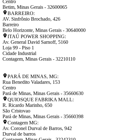
Centro
Betim
,
Minas Gerais
-
32600065
BARREIRO:
AV. Sinfrônio Brochado, 426
Barreiro
Belo Horizonte
,
Minas Gerais
-
30640000
ITAÚ POWER SHOPPING:
Av. General David Sarnoff, 5160
Loja 99 - Piso 1
Cidade Industrial
Contagem
,
Minas Gerais
-
32210110
PARÁ DE MINAS, MG:
Rua Benedito Valadares, 153
Centro
Pará de Minas
,
Minas Gerais
-
35660630
QUIOSQUE FABRIKA MALL:
R. Ricardo Marinho, 650
São Cristovao
Pará de Minas
,
Minas Gerais
-
35660398
Contagem MG:
Av. Coronel Durval de Barros, 942
Durval de barros
Contagem
,
Minas Gerais
-
32242310