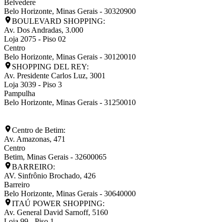
Belvedere
Belo Horizonte
,
Minas Gerais
-
30320900
BOULEVARD SHOPPING:
Av. Dos Andradas, 3.000
Loja 2075 - Piso 02
Centro
Belo Horizonte
,
Minas Gerais
-
30120010
SHOPPING DEL REY:
Av. Presidente Carlos Luz, 3001
Loja 3039 - Piso 3
Pampulha
Belo Horizonte
,
Minas Gerais
-
31250010
Centro de Betim:
Av. Amazonas, 471
Centro
Betim
,
Minas Gerais
-
32600065
BARREIRO:
AV. Sinfrônio Brochado, 426
Barreiro
Belo Horizonte
,
Minas Gerais
-
30640000
ITAÚ POWER SHOPPING:
Av. General David Sarnoff, 5160
Loja 99 - Piso 1