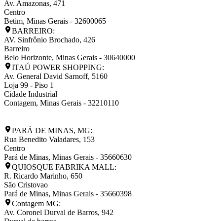
Av. Amazonas, 471
Centro
Betim
,
Minas Gerais
-
32600065
BARREIRO:
AV. Sinfrônio Brochado, 426
Barreiro
Belo Horizonte
,
Minas Gerais
-
30640000
ITAÚ POWER SHOPPING:
Av. General David Sarnoff, 5160
Loja 99 - Piso 1
Cidade Industrial
Contagem
,
Minas Gerais
-
32210110
PARÁ DE MINAS, MG:
Rua Benedito Valadares, 153
Centro
Pará de Minas
,
Minas Gerais
-
35660630
QUIOSQUE FABRIKA MALL:
R. Ricardo Marinho, 650
São Cristovao
Pará de Minas
,
Minas Gerais
-
35660398
Contagem MG:
Av. Coronel Durval de Barros, 942