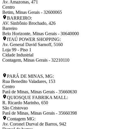
Av. Amazonas, 471
Centro
Betim
,
Minas Gerais
-
32600065
BARREIRO:
AV. Sinfrônio Brochado, 426
Barreiro
Belo Horizonte
,
Minas Gerais
-
30640000
ITAÚ POWER SHOPPING:
Av. General David Sarnoff, 5160
Loja 99 - Piso 1
Cidade Industrial
Contagem
,
Minas Gerais
-
32210110
PARÁ DE MINAS, MG:
Rua Benedito Valadares, 153
Centro
Pará de Minas
,
Minas Gerais
-
35660630
QUIOSQUE FABRIKA MALL:
R. Ricardo Marinho, 650
São Cristovao
Pará de Minas
,
Minas Gerais
-
35660398
Contagem MG:
Av. Coronel Durval de Barros, 942