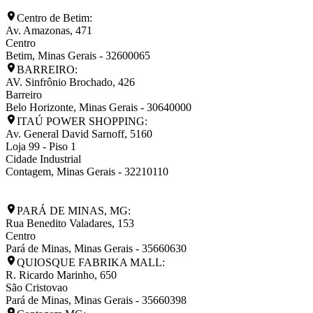
Centro de Betim:
Av. Amazonas, 471
Centro
Betim
,
Minas Gerais
-
32600065
BARREIRO:
AV. Sinfrônio Brochado, 426
Barreiro
Belo Horizonte
,
Minas Gerais
-
30640000
ITAÚ POWER SHOPPING:
Av. General David Sarnoff, 5160
Loja 99 - Piso 1
Cidade Industrial
Contagem
,
Minas Gerais
-
32210110
PARÁ DE MINAS, MG:
Rua Benedito Valadares, 153
Centro
Pará de Minas
,
Minas Gerais
-
35660630
QUIOSQUE FABRIKA MALL:
R. Ricardo Marinho, 650
São Cristovao
Pará de Minas
,
Minas Gerais
-
35660398