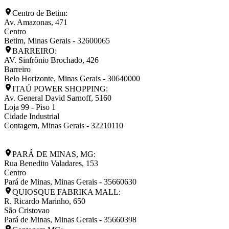
Centro de Betim:
Av. Amazonas, 471
Centro
Betim
,
Minas Gerais
-
32600065
BARREIRO:
AV. Sinfrônio Brochado, 426
Barreiro
Belo Horizonte
,
Minas Gerais
-
30640000
ITAÚ POWER SHOPPING:
Av. General David Sarnoff, 5160
Loja 99 - Piso 1
Cidade Industrial
Contagem
,
Minas Gerais
-
32210110
PARÁ DE MINAS, MG:
Rua Benedito Valadares, 153
Centro
Pará de Minas
,
Minas Gerais
-
35660630
QUIOSQUE FABRIKA MALL:
R. Ricardo Marinho, 650
São Cristovao
Pará de Minas
,
Minas Gerais
-
35660398