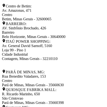
Centro de Betim:
Av. Amazonas, 471
Centro
Betim
,
Minas Gerais
-
32600065
BARREIRO:
AV. Sinfrônio Brochado, 426
Barreiro
Belo Horizonte
,
Minas Gerais
-
30640000
ITAÚ POWER SHOPPING:
Av. General David Sarnoff, 5160
Loja 99 - Piso 1
Cidade Industrial
Contagem
,
Minas Gerais
-
32210110
PARÁ DE MINAS, MG:
Rua Benedito Valadares, 153
Centro
Pará de Minas
,
Minas Gerais
-
35660630
QUIOSQUE FABRIKA MALL:
R. Ricardo Marinho, 650
São Cristovao
Pará de Minas
,
Minas Gerais
-
35660398