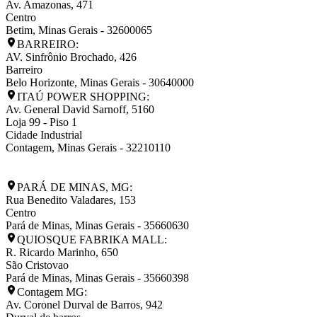
Av. Amazonas, 471
Centro
Betim
,
Minas Gerais
-
32600065
BARREIRO:
AV. Sinfrônio Brochado, 426
Barreiro
Belo Horizonte
,
Minas Gerais
-
30640000
ITAÚ POWER SHOPPING:
Av. General David Sarnoff, 5160
Loja 99 - Piso 1
Cidade Industrial
Contagem
,
Minas Gerais
-
32210110
PARÁ DE MINAS, MG:
Rua Benedito Valadares, 153
Centro
Pará de Minas
,
Minas Gerais
-
35660630
QUIOSQUE FABRIKA MALL:
R. Ricardo Marinho, 650
São Cristovao
Pará de Minas
,
Minas Gerais
-
35660398
Contagem MG:
Av. Coronel Durval de Barros, 942