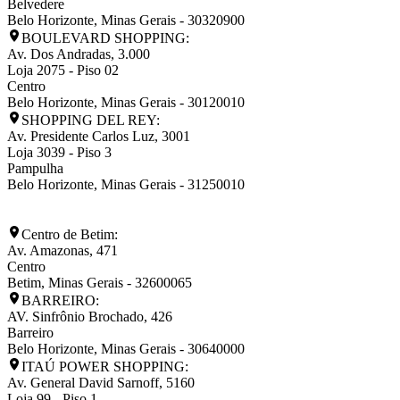
Belvedere
Belo Horizonte
,
Minas Gerais
-
30320900
BOULEVARD SHOPPING:
Av. Dos Andradas, 3.000
Loja 2075 - Piso 02
Centro
Belo Horizonte
,
Minas Gerais
-
30120010
SHOPPING DEL REY:
Av. Presidente Carlos Luz, 3001
Loja 3039 - Piso 3
Pampulha
Belo Horizonte
,
Minas Gerais
-
31250010
Centro de Betim:
Av. Amazonas, 471
Centro
Betim
,
Minas Gerais
-
32600065
BARREIRO:
AV. Sinfrônio Brochado, 426
Barreiro
Belo Horizonte
,
Minas Gerais
-
30640000
ITAÚ POWER SHOPPING:
Av. General David Sarnoff, 5160
Loja 99 - Piso 1