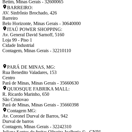
Betim
,
Minas Gerais
-
32600065
BARREIRO:
AV. Sinfrônio Brochado, 426
Barreiro
Belo Horizonte
,
Minas Gerais
-
30640000
ITAÚ POWER SHOPPING:
Av. General David Sarnoff, 5160
Loja 99 - Piso 1
Cidade Industrial
Contagem
,
Minas Gerais
-
32210110
PARÁ DE MINAS, MG:
Rua Benedito Valadares, 153
Centro
Pará de Minas
,
Minas Gerais
-
35660630
QUIOSQUE FABRIKA MALL:
R. Ricardo Marinho, 650
São Cristovao
Pará de Minas
,
Minas Gerais
-
35660398
Contagem MG:
Av. Coronel Durval de Barros, 942
Durval de barros
Contagem
,
Minas Gerais
-
32242310
Juliana Santos de freitas Oliveira Joalheria © - CNPJ